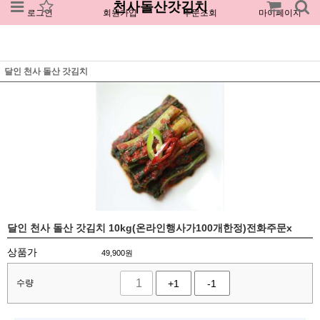
천사돌산갓김치
로그인
회원가입
주문조회
마이페이지
달인 천사 돌산 갓김치
달인 천사 돌산 갓김치 10kg(온라인행사가100개한정)전화주문x
상품가
49,900
원
수량
+1
-1