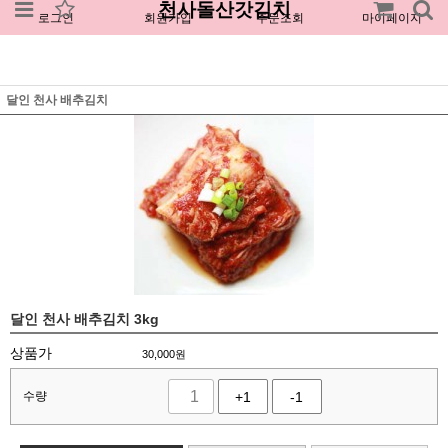
천사돌산갓김치
로그인
회원가입
주문조회
마이페이지
달인 천사 배추김치
달인 천사 배추김치 3kg
상품가
30,000
원
수량
+1
-1