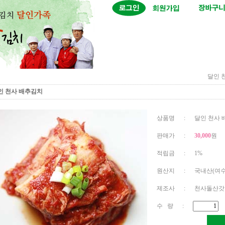
달인 
인 천사 배추김치
상품명 : 달인 천사 배
판매가 :
30,000
원
적립금 : 1%
원산지 : 국내산(여수
제조사 : 천사돌산갓
수 량 :