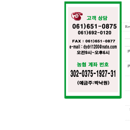
Re
p
p