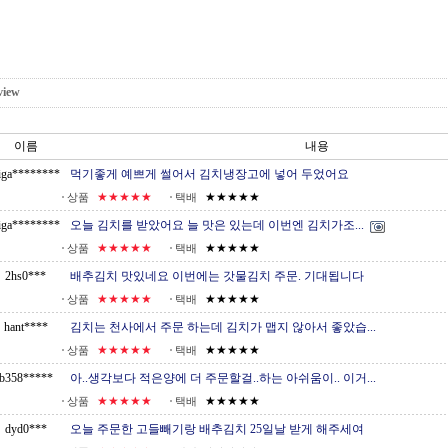
view
이름
내용
iga********
먹기좋게 예쁘게 썰어서 김치냉장고에 넣어 두었어요
★★★★★
★★★★★
상품
택배
iga********
오늘 김치를 받았어요 늘 맛은 있는데 이번엔 김치가조...
★★★★★
★★★★★
상품
택배
2hs0***
배추김치 맛있네요 이번에는 갓물김치 주문. 기대됩니다
★★★★★
★★★★★
상품
택배
hant****
김치는 천사에서 주문 하는데 김치가 맵지 않아서 좋았습...
★★★★★
★★★★★
상품
택배
b358*****
아..생각보다 적은양에 더 주문할걸..하는 아쉬움이.. 이거...
★★★★★
★★★★★
상품
택배
dyd0***
오늘 주문한 고들빼기랑 배추김치 25일날 받게 해주세여