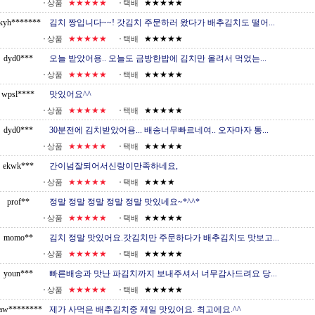
★★★★★
★★★★★
상품
택배
kyh*******
김치 짱입니다~~! 갓김치 주문하러 왔다가 배추김치도 떨어...
★★★★★
★★★★★
상품
택배
dyd0***
오늘 받았어용.. 오늘도 금방한밥에 김치만 올려서 먹었는...
★★★★★
★★★★★
상품
택배
wpsl****
맛있어요^^
★★★★★
★★★★★
상품
택배
dyd0***
30분전에 김치받았어용... 배송너무빠르네여.. 오자마자 통...
★★★★★
★★★★★
상품
택배
ekwk***
간이넘잘되어서신랑이만족하네요,
★★★★★
★★★★
상품
택배
prof**
정말 정말 정말 정말 정말 맛있네요~*^^*
★★★★★
★★★★★
상품
택배
momo**
김치 정말 맛있어요.갓김치만 주문하다가 배추김치도 맛보고...
★★★★★
★★★★★
상품
택배
youn***
빠른배송과 맛난 파김치까지 보내주셔서 너무감사드려요 당...
★★★★★
★★★★★
상품
택배
law********
제가 사먹은 배추김치중 제일 맛있어요. 최고에요.^^