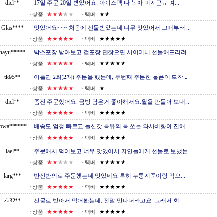
dicl**
17일 주문 20일 받았어요. 아이스팩 다 녹아 미지근ㅠ 여...
★★★
★★
★★
상품
택배
Glas****
맛있어요~~~ 처음에 선물받았는데 너무 맛있어서 그때부터 ...
★★★★★
★★★★★
상품
택배
nayu*****
박스포장 받아보고 겉포장 괜찮으면 시어머니 선물해드리려...
★★★★★
★★★★★
상품
택배
tk95**
이틀간 2회(2개) 주문을 헀는데, 두번째 주문한 물품이 도착...
★★★★★
★
상품
택배
dicl**
좀전 주문했어요. 금방 담은거 좋아해서요.월욜 만들어 보내...
★★★★★
★★★★★
상품
택배
lowa******
배송도 엄청 빠르고 돌산갓 특유의 톡 쏘는 와사비향이 진해...
★★★★★
★★★★★
상품
택배
lael**
주문해서 먹어보고 너무 맛있어서 지인들에게 선물로 보냈는...
★★
★★★
★★★★★
상품
택배
larg***
반신반의로 주문했는데 맛있네요 특히 누룽지죽이랑 먹으...
★★★★★
★★★★★
상품
택배
zk32**
선물로 받아서 먹어봤는데, 정말 맛나더라고요. 그래서 회...
★★★★★
★★★★★
상품
택배