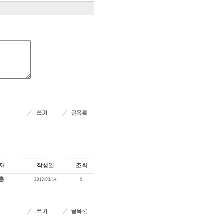
자
작성일
조회
홍
2012/03/14
9