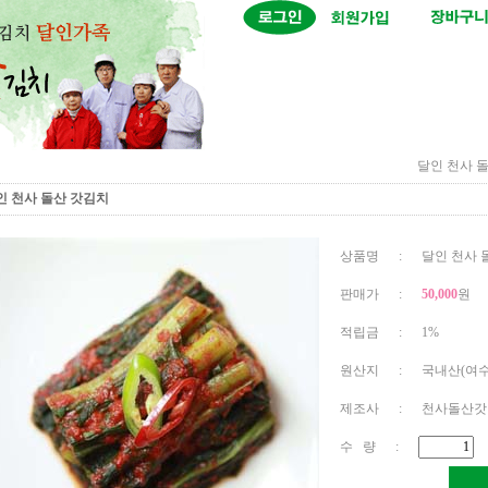
달인 천사 
인 천사 돌산 갓김치
상품명 : 달인 천사 돌산
판매가 :
50,000
원
적립금 : 1%
원산지 : 국내산(여수
제조사 : 천사돌산갓
수 량 :