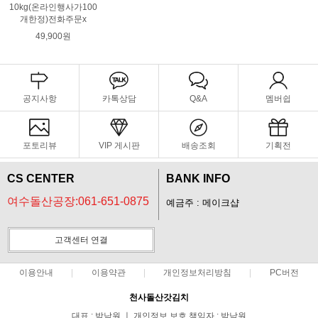
10kg(온라인행사가100
개한정)전화주문x
49,900원
공지사항
카톡상담
Q&A
멤버쉽
포토리뷰
VIP 게시판
배송조회
기획전
CS CENTER
BANK INFO
여수돌산공장:061-651-0875
예금주 : 메이크샵
고객센터 연결
이용안내
이용약관
개인정보처리방침
PC버전
천사돌산갓김치
대표 : 박낙원 ㅣ 개인정보 보호 책임자 : 박낙원