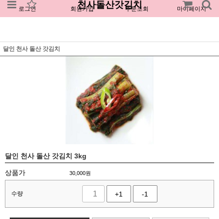
천사돌산갓김치
로그인
회원가입
주문조회
마이페이지
달인 천사 돌산 갓김치
달인 천사 돌산 갓김치 3kg
상품가
30,000
원
수량
+1
-1