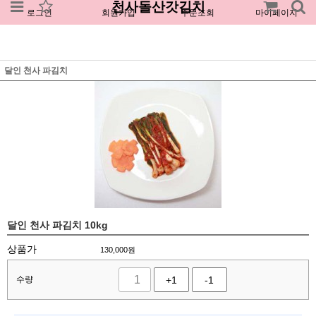
천사돌산갓김치
로그인
회원가입
주문조회
마이페이지
달인 천사 파김치
달인 천사 파김치 10kg
상품가
130,000
원
수량
+1
-1