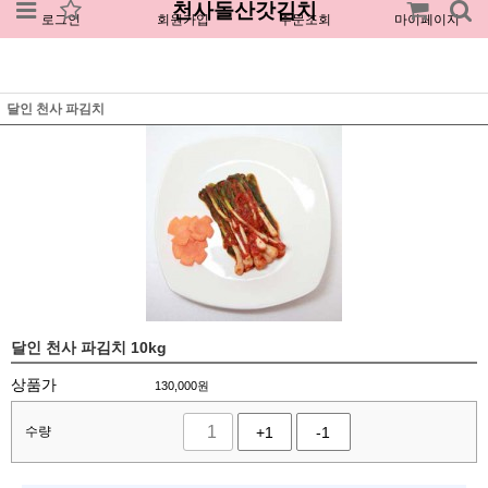
천사돌산갓김치
로그인
회원가입
주문조회
마이페이지
달인 천사 파김치
달인 천사 파김치 10kg
상품가
130,000
원
수량
+1
-1