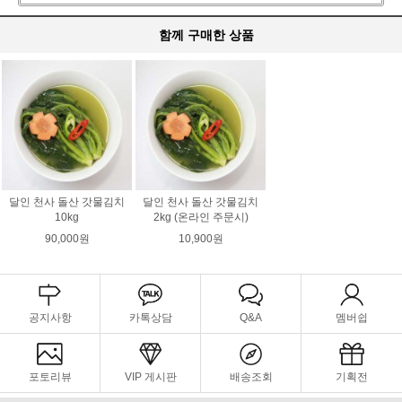
함께 구매한 상품
달인 천사 돌산 갓물김치
달인 천사 돌산 갓물김치
10kg
2kg (온라인 주문시)
90,000원
10,900원
공지사항
카톡상담
Q&A
멤버쉽
포토리뷰
VIP 게시판
배송조회
기획전