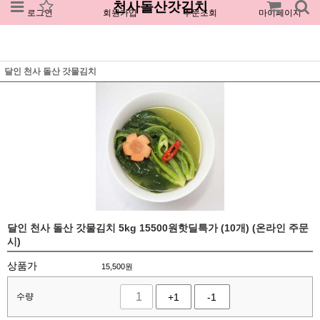
천사돌산갓김치
로그인
회원가입
주문조회
마이페이지
달인 천사 돌산 갓물김치
달인 천사 돌산 갓물김치 5kg 15500원핫딜특가 (10개) (온라인 주문
시)
상품가
15,500
원
수량
+1
-1