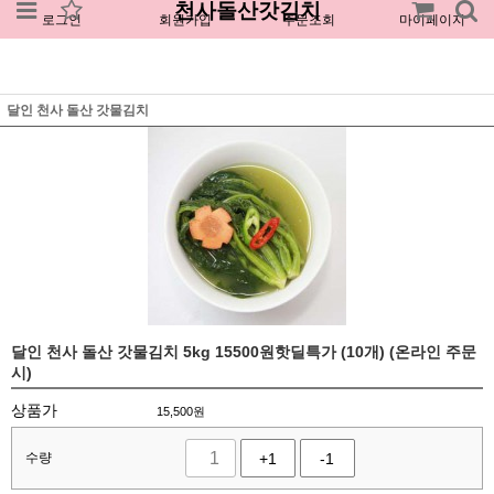
천사돌산갓김치
로그인
회원가입
주문조회
마이페이지
달인 천사 돌산 갓물김치
달인 천사 돌산 갓물김치 5kg 15500원핫딜특가 (10개) (온라인 주문
시)
상품가
15,500
원
수량
+1
-1