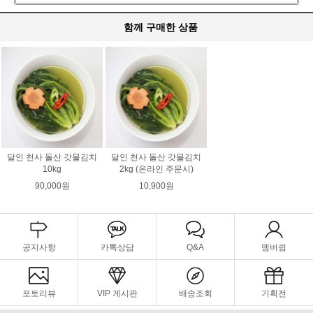
함께 구매한 상품
달인 천사 돌산 갓물김치
달인 천사 돌산 갓물김치
10kg
2kg (온라인 주문시)
90,000원
10,900원
공지사항
카톡상담
Q&A
멤버쉽
포토리뷰
VIP 게시판
배송조회
기획전