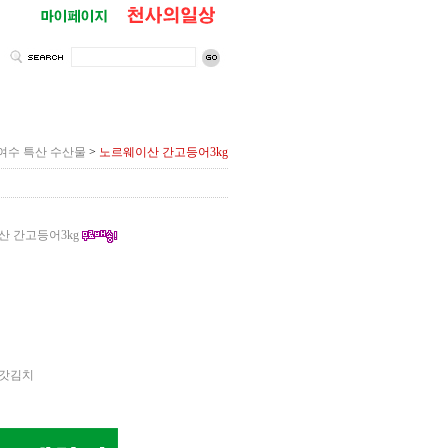
여수 특산 수산물
>
노르웨이산 간고등어3kg
 간고등어3kg
갓김치