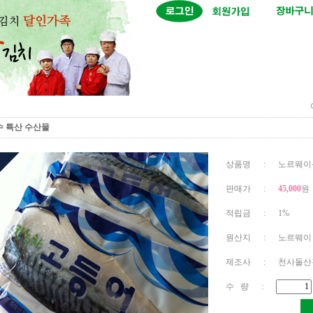
수 특산 수산물
상품명 : 노르웨이산
판매가 :
45,000
원
적립금 : 1%
원산지 : 노르웨이
제조사 : 천사돌산
수 량 :