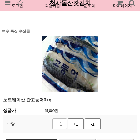
천사돌산갓김치
로그인
회원가입
주문조회
마이페이지
여수 특산 수산물
노르웨이산 간고등어3kg
상품가
45,000
원
수량
+1
-1