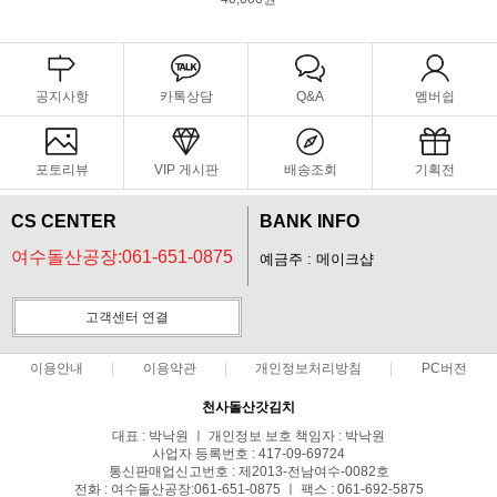
공지사항
카톡상담
Q&A
멤버쉽
포토리뷰
VIP 게시판
배송조회
기획전
CS CENTER
BANK INFO
여수돌산공장:061-651-0875
예금주 : 메이크샵
고객센터 연결
이용안내
이용약관
개인정보처리방침
PC버전
천사돌산갓김치
대표 : 박낙원 ㅣ 개인정보 보호 책임자 : 박낙원
사업자 등록번호 : 417-09-69724
통신판매업신고번호 : 제2013-전남여수-0082호
전화 : 여수돌산공장:061-651-0875 ㅣ 팩스 : 061-692-5875