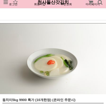
천사돌산갓김치
로그인
회원가입
주문조회
마이페이지
동치미5kg 9900 특가 (10개한정) (온라인 주문시)