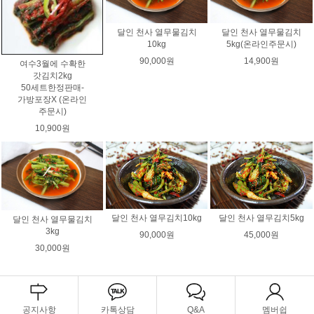
달인 천사 열무물김치
달인 천사 열무물김치
10kg
5kg(온라인주문시)
90,000원
14,900원
여수3월에 수확한
갓김치2kg
50세트한정판매-
가방포장X (온라인
주문시)
10,900원
달인 천사 열무김치10kg
달인 천사 열무김치5kg
달인 천사 열무물김치
3kg
90,000원
45,000원
30,000원
공지사항
카톡상담
Q&A
멤버쉽