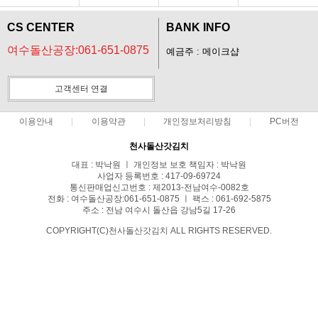
CS CENTER
BANK INFO
여수돌산공장:061-651-0875
예금주 : 메이크샵
고객센터 연결
이용안내
이용약관
개인정보처리방침
PC버전
천사돌산갓김치
대표 : 박낙원 ㅣ 개인정보 보호 책임자 : 박낙원
사업자 등록번호 : 417-09-69724
통신판매업신고번호 : 제2013-전남여수-0082호
전화 : 여수돌산공장:061-651-0875 ㅣ 팩스 : 061-692-5875
주소 : 전남 여수시 돌산읍 강남5길 17-26
COPYRIGHT(C)천사돌산갓김치 ALL RIGHTS RESERVED.