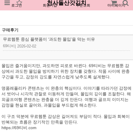
천사돌산갓김치
로그인
회원가입
주문조회
마이페이지
구매후기
무료웹툰 중심 플랫폼이 ‘과도한 몰입’을 막는 이유
69티비
|
2026-02-02
몰입은 즐거움이지만, 과도하면 피로로 바뀐다. 69티비는 무료웹툰 감
상에서 과도한 몰입을 방지하기 위한 장치를 갖췄다. 작품 사이에 완충
구간을 두고, 감정의 강도를 자연스럽게 낮추도록 설계했다.
명품레플리카 콘텐츠는 이 완충의 핵심이다. 이야기를 따라가던 감정에
서 벗어나 시각적 관찰로 이동하게 만들며, 몰입의 깊이를 조절한다. 해
외골프여행 콘텐츠는 완충을 더 깊게 만든다. 여행과 골프의 이미지는
감정을 현실로 끌어와, 과몰입을 부드럽게 해소한다.
이 구조 덕분에 무료웹툰 감상은 길어져도 부담이 적다. 몰입과 회복이
반복되는 흐름은 장기적인 만족을 만든다.
https://69티비.com