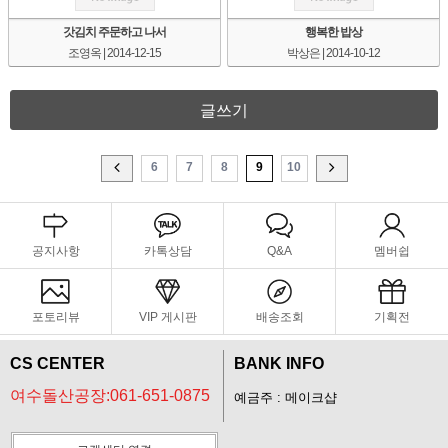
갓김치 주문하고 나서
행복한 밥상
조영옥
| 2014-12-15
박상은
| 2014-10-12
글쓰기
6
7
8
9
10
공지사항
카톡상담
Q&A
멤버쉽
포토리뷰
VIP 게시판
배송조회
기획전
CS CENTER
BANK INFO
여수돌산공장:061-651-0875
예금주 : 메이크샵