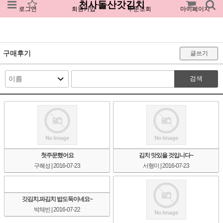
천사돌산갓김치
로그인
회원가입
주문조회
마이페이지
구매후기
글쓰기
검색
첫주문했어요
김치 맛있을 것입니다~
구혜성
| 2016-07-23
서형미
| 2016-07-23
갓김치.파김치 밥도둑이네요~
박채빈
| 2016-07-22