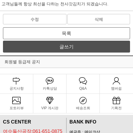
고객님들께 항상 최선을 다하는 천사갓김치가 되겠습니다.
수정
삭제
목록
글쓰기
회원별 등급제 공지
공지사항
카톡상담
Q&A
멤버쉽
포토리뷰
VIP 게시판
배송조회
기획전
CS CENTER
BANK INFO
여수돌산공장:061-651-0875
예금주 : 메이크샵