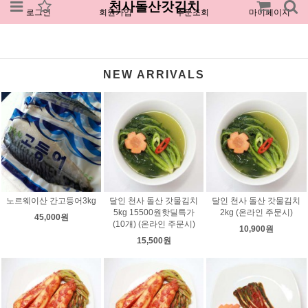
천사돌산갓김치
로그인
회원가입
주문조회
마이페이지
NEW ARRIVALS
노르웨이산 간고등어3kg
달인 천사 돌산 갓물김치
달인 천사 돌산 갓물김치
5kg 15500원핫딜특가
2kg (온라인 주문시)
45,000원
(10개) (온라인 주문시)
10,900원
15,500원