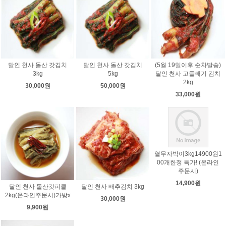
달인 천사 돌산 갓김치
달인 천사 돌산 갓김치
(5월 19일이후 순차발송)
3kg
5kg
달인 천사 고들빼기 김치
2kg
30,000원
50,000원
33,000원
열무자박이3kg14900원1
00개한정 특가! (온라인
주문시)
14,900원
달인 천사 돌산갓피클
달인 천사 배추김치 3kg
2kg(온라인주문시)가방x
30,000원
9,900원