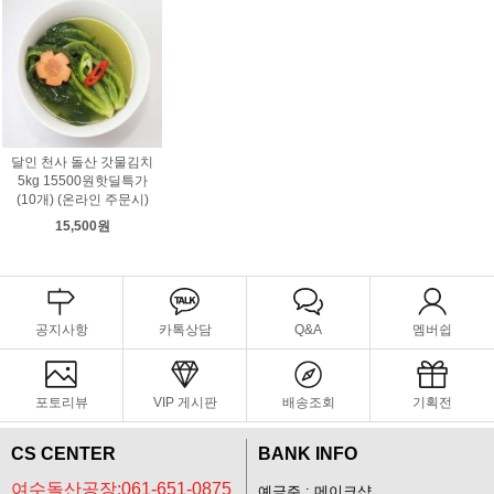
달인 천사 돌산 갓물김치
5kg 15500원핫딜특가
(10개) (온라인 주문시)
15,500원
공지사항
카톡상담
Q&A
멤버쉽
포토리뷰
VIP 게시판
배송조회
기획전
CS CENTER
BANK INFO
여수돌산공장:061-651-0875
예금주 : 메이크샵