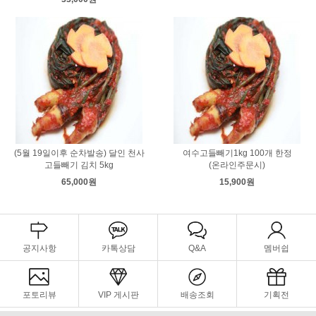
(5월 19일이후 순차발송) 달인 천사
여수고들빼기1kg 100개 한정
고들빼기 김치 5kg
(온라인주문시)
65,000원
15,900원
공지사항
카톡상담
Q&A
멤버쉽
포토리뷰
VIP 게시판
배송조회
기획전