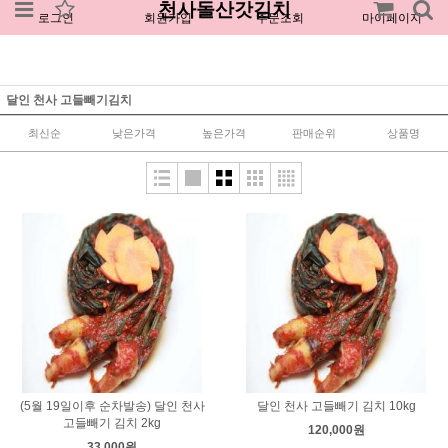
천사돌산갓김치
로그인
회원가입
주문조회
마이페이지
달인 천사 고들빼기김치
최신순
낮은가격
높은가격
판매순위
상품명
(5월 19일이후 순차발송) 달인 천사
달인 천사 고들빼기 김치 10kg
고들빼기 김치 2kg
120,000원
33,000원