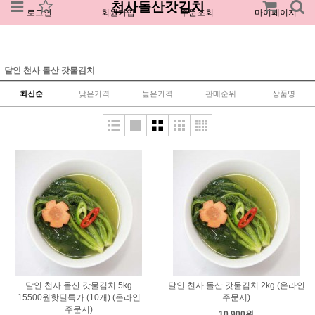
천사돌산갓김치
로그인
회원가입
주문조회
마이페이지
달인 천사 돌산 갓물김치
최신순
낮은가격
높은가격
판매순위
상품명
달인 천사 돌산 갓물김치 5kg
달인 천사 돌산 갓물김치 2kg (온라인
15500원핫딜특가 (10개) (온라인
주문시)
주문시)
10,900원