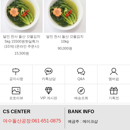
달인 천사 돌산 갓물김치
달인 천사 돌산 갓물김치
5kg 15500원핫딜특가
10kg
(10개) (온라인 주문시)
90,000원
15,500원
공지사항
카톡상담
Q&A
멤버쉽
포토리뷰
VIP 게시판
배송조회
기획전
CS CENTER
BANK INFO
여수돌산공장:061-651-0875
예금주 : 메이크샵