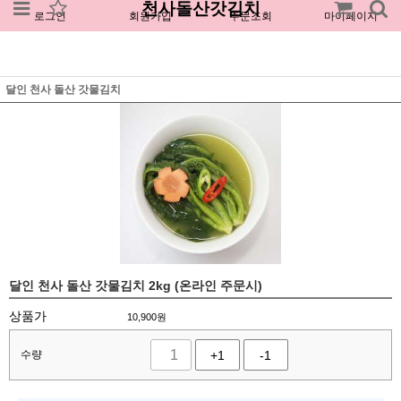
천사돌산갓김치
로그인
회원가입
주문조회
마이페이지
달인 천사 돌산 갓물김치
달인 천사 돌산 갓물김치 2kg (온라인 주문시)
상품가
10,900
원
수량
+1
-1